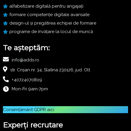
alfabetizare digitală pentru angajați
formare competențe digitale avansate
design-ul și pregătirea echipei de formare
programe de învățare la locul de muncă
Te așteptăm:
info@adds.ro
str. Crișan nr. 34, Slatina 230126, jud. Olt
+40724070809
Mon-Fri 9am-7pm
Consimțământ GDPR
aici
.
Experți recrutare