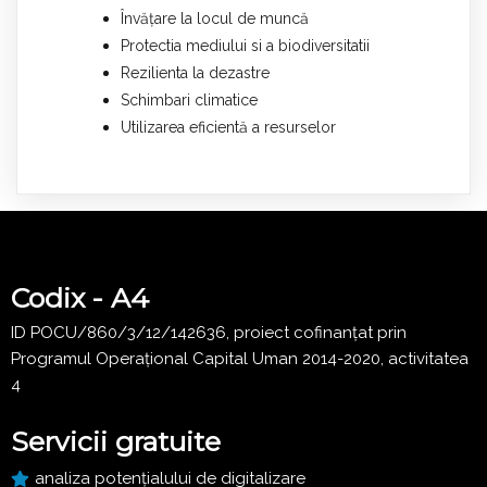
Învățare la locul de muncă
Protectia mediului si a biodiversitatii
Rezilienta la dezastre
Schimbari climatice
Utilizarea eficientă a resurselor
Codix - A4
ID POCU/860/3/12/142636, proiect cofinanțat prin
Programul Operațional Capital Uman 2014-2020, activitatea
4
Servicii gratuite
analiza potențialului de digitalizare