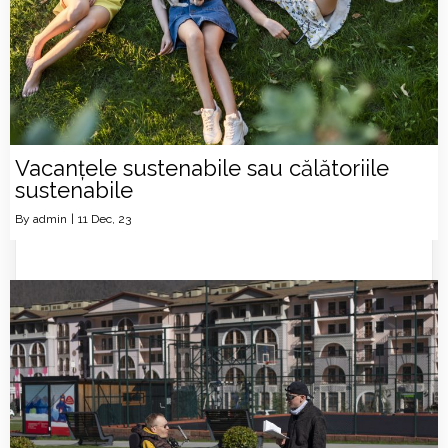
Vacanțele sustenabile sau călătoriile
sustenabile
By
admin
|
11
Dec, 23