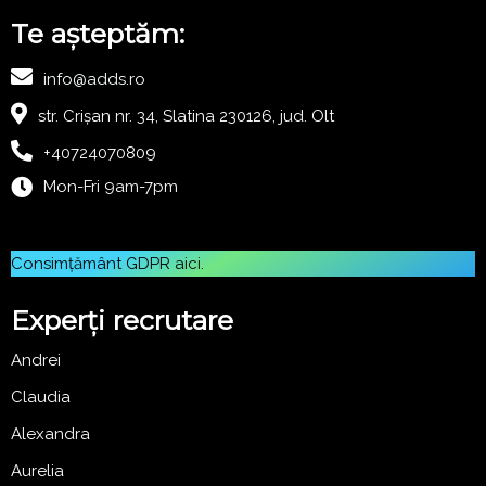
Te așteptăm:
info@adds.ro
str. Crișan nr. 34, Slatina 230126, jud. Olt
+40724070809
Mon-Fri 9am-7pm
Consimțământ GDPR
aici
.
Experți recrutare
Andrei
Claudia
Alexandra
Aurelia