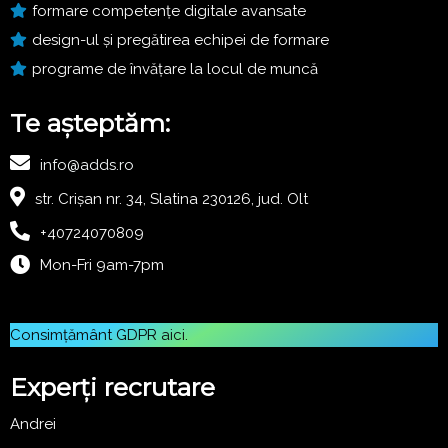
formare competențe digitale avansate
design-ul și pregătirea echipei de formare
programe de învățare la locul de muncă
Te așteptăm:
info@adds.ro
str. Crișan nr. 34, Slatina 230126, jud. Olt
+40724070809
Mon-Fri 9am-7pm
Consimțământ GDPR
aici
.
Experți recrutare
Andrei