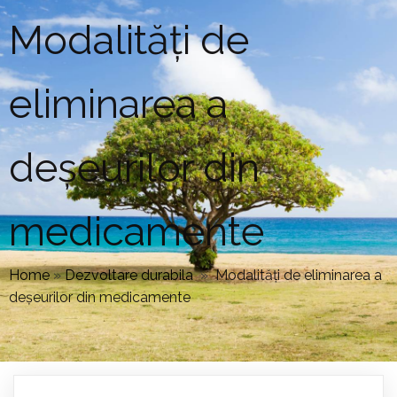
Modalități de
eliminarea a
deșeurilor din
medicamente
Home
»
Dezvoltare durabila
»
Modalități de eliminarea a
deșeurilor din medicamente