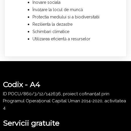
Inovare sociala
Învățare la locul de muncă
Protectia mediului si a biodiversitatii
Rezilienta la dezastre
Schimbari climatice
Utilizarea eficientă a resurselor
Codix - A4
ID POCU/860/3/12/142636, proiect cofinanțat prin
Programul Operațional Capital Uman 2014-2020, activitatea
4
Servicii gratuite