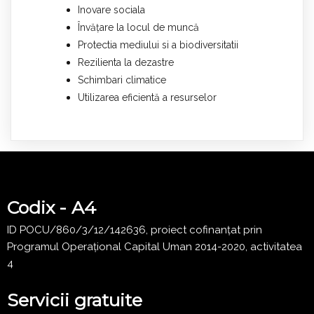
Inovare sociala
Învățare la locul de muncă
Protectia mediului si a biodiversitatii
Rezilienta la dezastre
Schimbari climatice
Utilizarea eficientă a resurselor
Codix - A4
ID POCU/860/3/12/142636, proiect cofinanțat prin
Programul Operațional Capital Uman 2014-2020, activitatea
4
Servicii gratuite