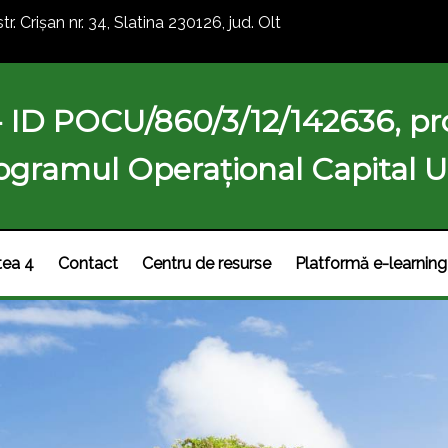
str. Crișan nr. 34, Slatina 230126, jud. Olt
- ID POCU/860/3/12/142636, pro
ogramul Operațional Capital
tea 4
Contact
Centru de resurse
Platformă e-learning