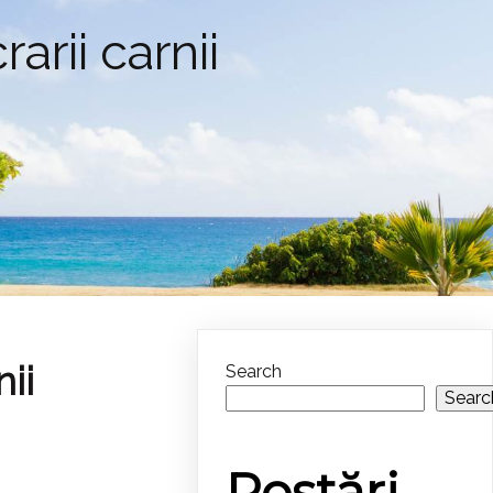
arii carnii
ii
Search
Searc
Postări