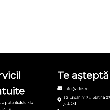
vicii
Te aștept
atuite
info@adds.ro
str. Crișan nr. 34, Slatina 
za potențialului de
jud. Olt
alizare