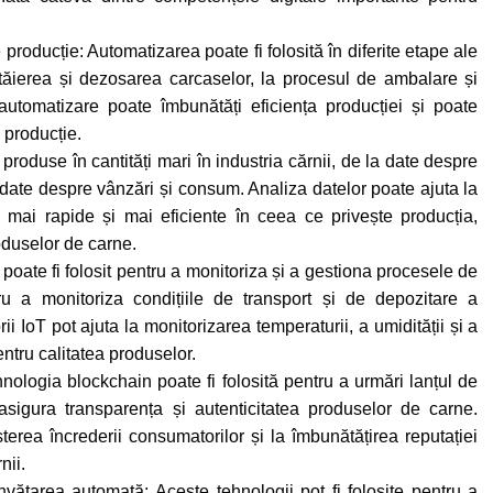
roducție: Automatizarea poate fi folosită în diferite etape ale
 tăierea și dezosarea carcaselor, la procesul de ambalare și
automatizare poate îmbunătăți eficiența producției și poate
 producție.
produse în cantități mari în industria cărnii, de la date despre
 date despre vânzări și consum. Analiza datelor poate ajuta la
, mai rapide și mai eficiente în ceea ce privește producția,
roduselor de carne.
oT poate fi folosit pentru a monitoriza și a gestiona procesele de
ru a monitoriza condițiile de transport și de depozitare a
i IoT pot ajuta la monitorizarea temperaturii, a umidității și a
entru calitatea produselor.
ologia blockchain poate fi folosită pentru a urmări lanțul de
asigura transparența și autenticitatea produselor de carne.
terea încrederii consumatorilor și la îmbunătățirea reputației
nii.
i învățarea automată: Aceste tehnologii pot fi folosite pentru a