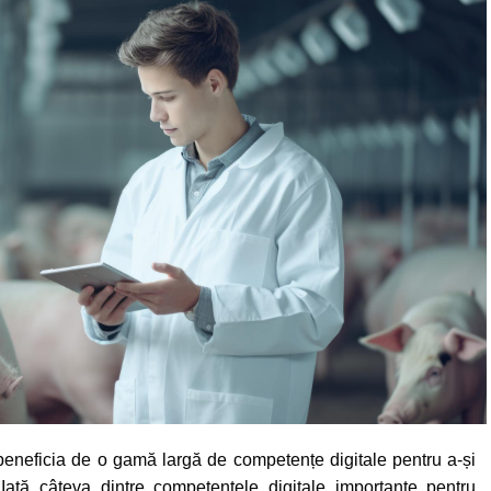
e beneficia de o gamă largă de competențe digitale pentru a-și
 Iată câteva dintre competențele digitale importante pentru