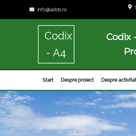
info@adds.ro
Codix
Codix 
Pr
- A4
Start
Despre proiect
Despre activita