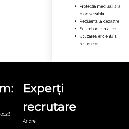
Protectia mediului si a
biodiversitatii
Rezilienta la dezastre
Schimbari climatice
Utilizarea eficientă a
resurselor
ăm:
Experți
recrutare
230126,
Andrei