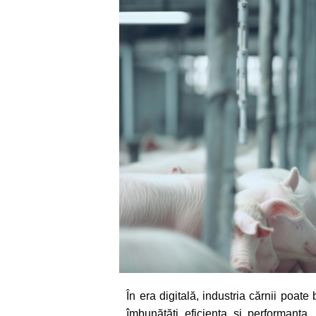
În era digitală, industria cărnii poat
îmbunătăți eficiența și performanța.