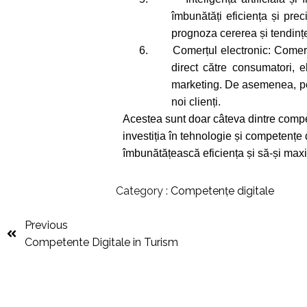
îmbunătăți eficiența și pre
prognoza cererea și tendințe
6.
Comerțul electronic: Comerț
direct către consumatori, e
marketing. De asemenea, poa
noi clienți.
Acestea sunt doar câteva dintre compet
investiția în tehnologie și competențe 
îmbunătățească eficiența și să-și maxi
Category :
Competențe digitale
Previous
Competente Digitale in Turism