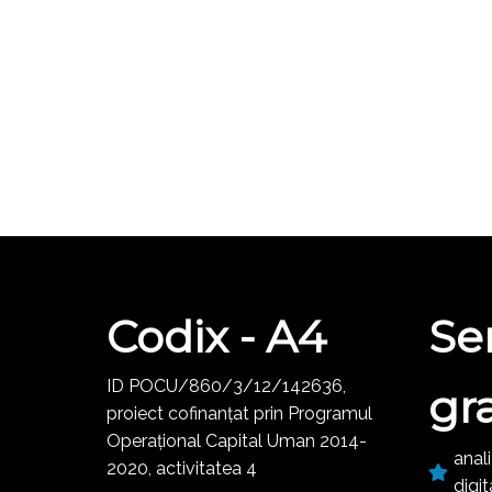
Codix - A4
Ser
ID POCU/860/3/12/142636,
gr
proiect cofinanțat prin Programul
Operațional Capital Uman 2014-
anali
2020, activitatea 4
digit