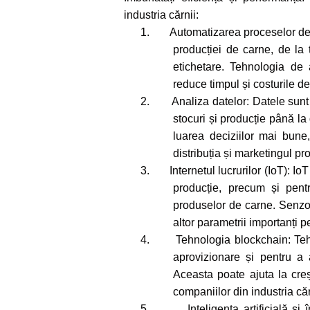
industria cărnii:
1.
Automatizarea proceselor de p
producției de carne, de la
etichetare. Tehnologia de 
reduce timpul și costurile de
2.
Analiza datelor: Datele sunt 
stocuri și producție până la
luarea deciziilor mai bune
distribuția și marketingul p
3.
Internetul lucrurilor (IoT): I
producție, precum și pent
produselor de carne. Senzori
altor parametrii importanți p
4.
Tehnologia blockchain: Tehn
aprovizionare și pentru a 
Aceasta poate ajuta la creș
companiilor din industria căr
5.
Inteligența artificială ș