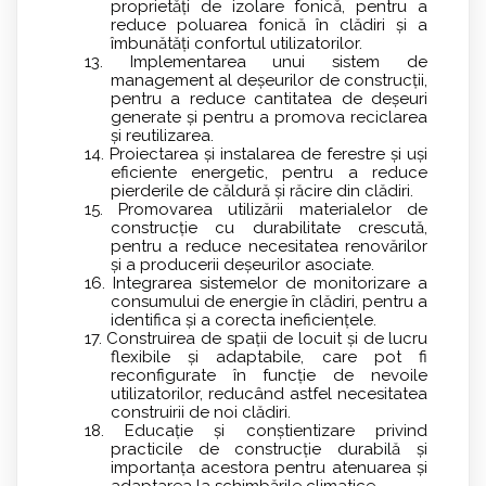
proprietăți de izolare fonică, pentru a
reduce poluarea fonică în clădiri și a
îmbunătăți confortul utilizatorilor.
13. Implementarea unui sistem de
management al deșeurilor de construcții,
pentru a reduce cantitatea de deșeuri
generate și pentru a promova reciclarea
și reutilizarea.
14. Proiectarea și instalarea de ferestre și uși
eficiente energetic, pentru a reduce
pierderile de căldură și răcire din clădiri.
15. Promovarea utilizării materialelor de
construcție cu durabilitate crescută,
pentru a reduce necesitatea renovărilor
și a producerii deșeurilor asociate.
16. Integrarea sistemelor de monitorizare a
consumului de energie în clădiri, pentru a
identifica și a corecta ineficiențele.
17. Construirea de spații de locuit și de lucru
flexibile și adaptabile, care pot fi
reconfigurate în funcție de nevoile
utilizatorilor, reducând astfel necesitatea
construirii de noi clădiri.
18. Educație și conștientizare privind
practicile de construcție durabilă și
importanța acestora pentru atenuarea și
adaptarea la schimbările climatice.