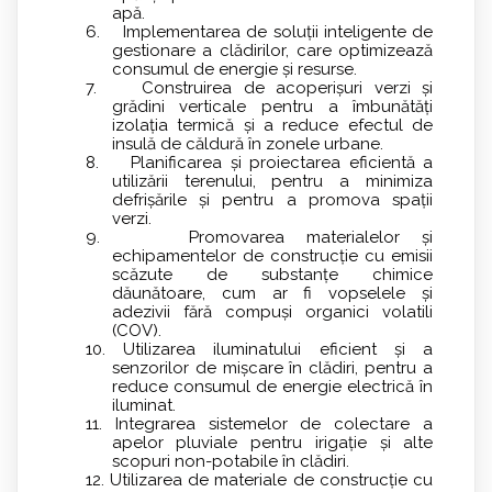
apă.
6. Implementarea de soluții inteligente de
gestionare a clădirilor, care optimizează
consumul de energie și resurse.
7. Construirea de acoperișuri verzi și
grădini verticale pentru a îmbunătăți
izolația termică și a reduce efectul de
insulă de căldură în zonele urbane.
8. Planificarea și proiectarea eficientă a
utilizării terenului, pentru a minimiza
defrișările și pentru a promova spații
verzi.
9. Promovarea materialelor și
echipamentelor de construcție cu emisii
scăzute de substanțe chimice
dăunătoare, cum ar fi vopselele și
adezivii fără compuși organici volatili
(COV).
10. Utilizarea iluminatului eficient și a
senzorilor de mișcare în clădiri, pentru a
reduce consumul de energie electrică în
iluminat.
11. Integrarea sistemelor de colectare a
apelor pluviale pentru irigație și alte
scopuri non-potabile în clădiri.
12. Utilizarea de materiale de construcție cu