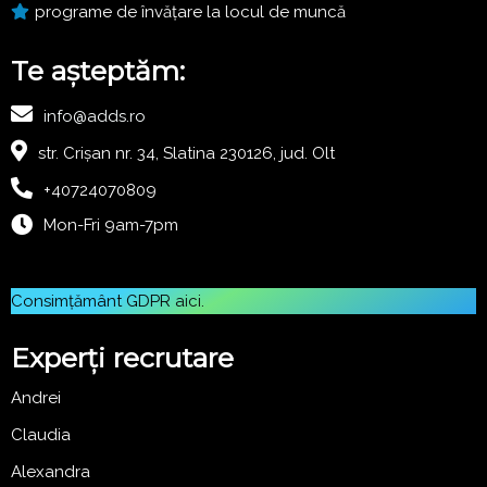
programe de învățare la locul de muncă
Te așteptăm:
info@adds.ro
str. Crișan nr. 34, Slatina 230126, jud. Olt
+40724070809
Mon-Fri 9am-7pm
Consimțământ GDPR
aici
.
Experți recrutare
Andrei
Claudia
Alexandra