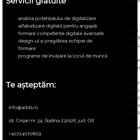
Servicii gratuite
Învățar
la
locul
analiza potențialului de digitalizare
de
alfabetizare digitală pentru angajați
muncă
formare competențe digitale avansate
Protect
design-ul și pregătirea echipei de
mediulu
formare
si a
programe de învățare la locul de muncă
biodiver
Rezilie
la
Te așteptăm:
dezastr
Schimb
climati
Utilizar
info@adds.ro
eficient
a
str. Crișan nr. 34, Slatina 230126, jud. Olt
resurse
+40724070809