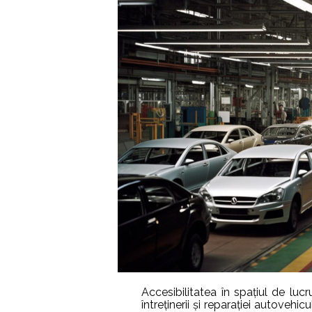
Accesibilitatea în spațiul de lucr
întreținerii și reparației autovehicu