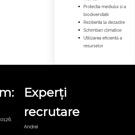
Protectia mediului si a
biodiversitatii
Rezilienta la dezastre
Schimbari climatice
Utilizarea eficientă a
resurselor
ăm:
Experți
recrutare
230126,
Andrei