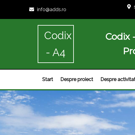
info@adds.ro
Codix
Codix 
Pr
- A4
Start
Despre proiect
Despre activita