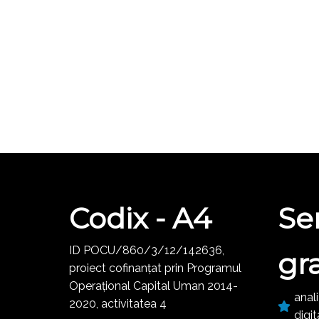
Codix - A4
Ser
ID POCU/860/3/12/142636,
gr
proiect cofinanțat prin Programul
Operațional Capital Uman 2014-
anali
2020, activitatea 4
digit