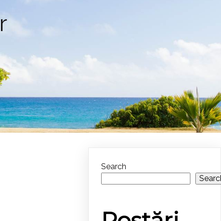
r
Search
Searc
Postări