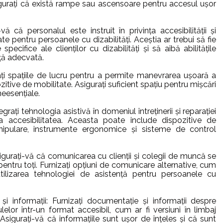
sigurați că există rampe sau ascensoare pentru accesul ușor
-vă că personalul este instruit în privința accesibilității și
te pentru persoanele cu dizabilități. Aceștia ar trebui să fie
specifice ale clienților cu dizabilități și să aibă abilitățile
nță adecvată.
ți spațiile de lucru pentru a permite manevrarea ușoară a
ozitive de mobilitate. Asigurați suficient spațiu pentru mișcări
neesențiale.
egrați tehnologia asistivă în domeniul întreținerii și reparației
ta accesibilitatea. Aceasta poate include dispozitive de
anipulare, instrumente ergonomice și sisteme de control
igurați-vă că comunicarea cu clienții și colegii de muncă se
pentru toți. Furnizați opțiuni de comunicare alternative, cum
tilizarea tehnologiei de asistență pentru persoanele cu
și informații: Furnizați documentație și informații despre
culelor într-un format accesibil, cum ar fi versiuni în limbaj
Asigurați-vă că informațiile sunt ușor de înțeles și că sunt