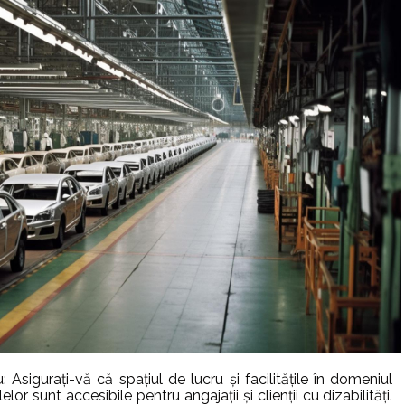
u: Asigurați-vă că spațiul de lucru și facilitățile în domeniul
lelor sunt accesibile pentru angajații și clienții cu dizabilități.