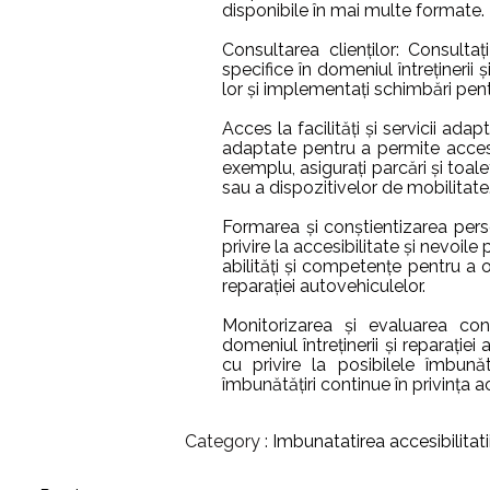
disponibile în mai multe formate.
Consultarea clienților: Consultați 
specifice în domeniul întreținerii 
lor și implementați schimbări pen
Acces la facilități și servicii adapt
adaptate pentru a permite accesul
exemplu, asigurați parcări și toale
sau a dispozitivelor de mobilitate
Formarea și conștientizarea perso
privire la accesibilitate și nevoile
abilități și competențe pentru a o
reparației autovehiculelor.
Monitorizarea și evaluarea const
domeniul întreținerii și reparației
cu privire la posibilele îmbunătă
îmbunătățiri continue în privința acc
Category :
Imbunatatirea accesibilitati