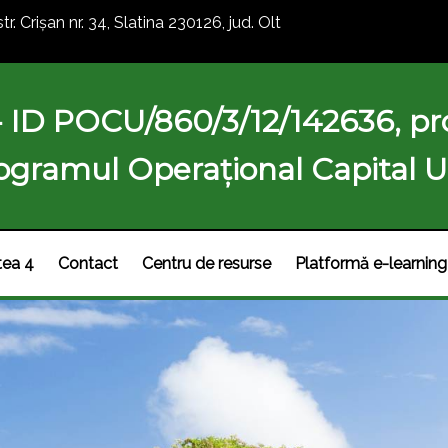
str. Crișan nr. 34, Slatina 230126, jud. Olt
- ID POCU/860/3/12/142636, pro
ogramul Operațional Capital
tea 4
Contact
Centru de resurse
Platformă e-learning