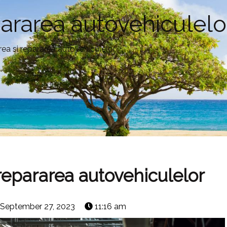
epararea autovehiculelo
erea si repararea autovehiculelor
 repararea autovehiculelor
September 27, 2023
11:16 am