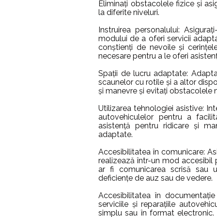
Eliminați obstacolele fizice și a
la diferite niveluri.
Instruirea personalului: Asigurați
modului de a oferi servicii adapta
conștienți de nevoile și cerințele 
necesare pentru a le oferi asiste
Spații de lucru adaptate: Adapta
scaunelor cu rotile și a altor disp
și manevre și evitați obstacolele 
Utilizarea tehnologiei asistive: Int
autovehiculelor pentru a facili
asistență pentru ridicare și m
adaptate.
Accesibilitatea în comunicare: As
realizează într-un mod accesibil 
ar fi comunicarea scrisă sau u
deficiențe de auz sau de vedere.
Accesibilitatea în documentație 
serviciile și reparațiile autovehi
simplu sau în format electronic. 