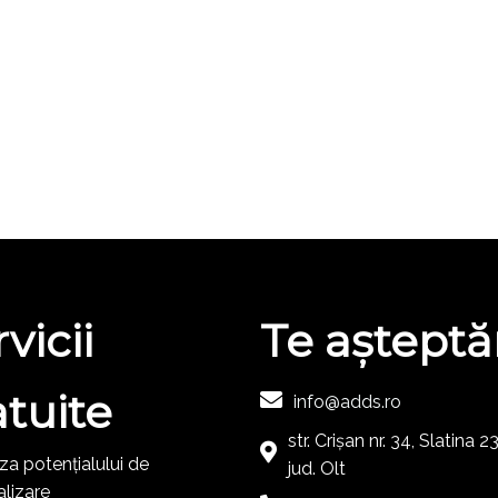
vicii
Te aștept
atuite
info@adds.ro
str. Crișan nr. 34, Slatina 
za potențialului de
jud. Olt
alizare