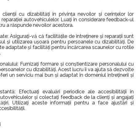
clienții cu dizabilități în privința nevoilor și cerințelor lor
și reparației autovehiculelor. Luați în considerare feedback-ul
tru a răspunde nevoilor acestora.
ate: Asigurați-vă că facilitățile de întreținere și reparații sunt
 și utilizarea ușoară pentru persoanele cu dizabilități. De
te adaptate și facilități pentru încărcarea scaunelor cu rotile
.
nalului: Furnizați formare și conștientizare personalului cu
 persoanelor cu dizabilități. Acest lucru îi va ajuta să dezvolte
feri un serviciu mai bun și adaptat în domeniul întreținerii și
antă: Efectuați evaluări periodice ale accesibilității în
 autovehiculelor și colectați feedback de la clienți și angajați
țiri. Utilizați aceste informații pentru a face ajustări și
esibilității.
i