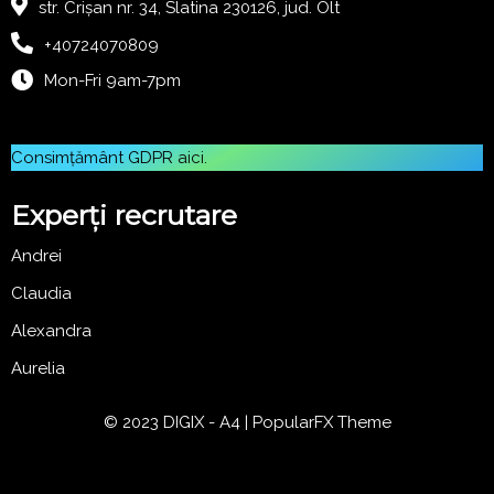
str. Crișan nr. 34, Slatina 230126, jud. Olt
+40724070809
Mon-Fri 9am-7pm
Consimțământ GDPR
aici
.
Experți recrutare
Andrei
Claudia
Alexandra
Aurelia
© 2023 DIGIX - A4 |
PopularFX Theme