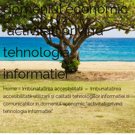
domeniul economic
“activitati privind
tehnologia
informatiei”
Home
»
Imbunatatirea accesibilitatii
»
Imbunatatirea
accesibilitatii, utilizarii si calitatii tehnologiilor informatiei si
comunicatiilor in domeniul economic “activitati privind
tehnologia informatiei”