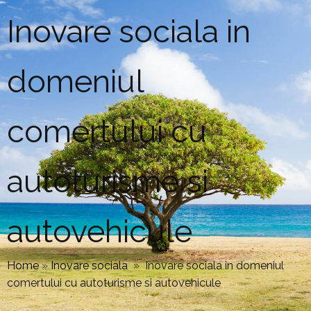
Inovare sociala in
domeniul
comertului cu
autoturisme si
autovehicule
Home
»
Inovare sociala
»
Inovare sociala in domeniul
comertului cu autoturisme si autovehicule