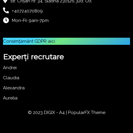
str. Crișan nr. 34, Slatina 230126, jud. Olt
+40724070809
Mon-Fri 9am-7pm
Consimțământ GDPR
aici
.
Experți recrutare
Andrei
Claudia
Alexandra
Aurelia
© 2023 DIGIX - A4 |
PopularFX Theme