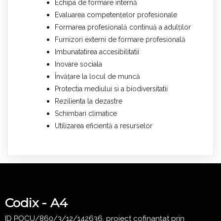
Echipa de formare internă
Evaluarea competențelor profesionale
Formarea profesională continuă a adulților
Furnizori externi de formare profesională
Imbunatatirea accesibilitatii
Inovare sociala
Învățare la locul de muncă
Protectia mediului si a biodiversitatii
Rezilienta la dezastre
Schimbari climatice
Utilizarea eficientă a resurselor
Codix - A4
ID POCU/860/3/12/142636, proiect cofinanțat prin