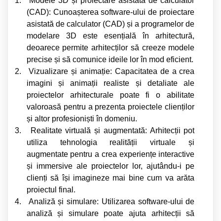
1.
Modele 3D și proiectare asistată de calculator
(CAD): Cunoașterea software-ului de proiectare
asistată de calculator (CAD) și a programelor de
modelare 3D este esențială în arhitectură,
deoarece permite arhitecților să creeze modele
precise și să comunice ideile lor în mod eficient.
2.
Vizualizare și animație: Capacitatea de a crea
imagini și animații realiste și detaliate ale
proiectelor arhitecturale poate fi o abilitate
valoroasă pentru a prezenta proiectele clienților
și altor profesioniști în domeniu.
3.
Realitate virtuală și augmentată: Arhitecții pot
utiliza tehnologia realității virtuale și
augmentate pentru a crea experiențe interactive
și immersive ale proiectelor lor, ajutându-i pe
clienți să își imagineze mai bine cum va arăta
proiectul final.
4.
Analiză și simulare: Utilizarea software-ului de
analiză și simulare poate ajuta arhitecții să