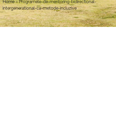
Home
»
Programele-de-mentoring-bidirectional-
intergenerational-ca-metode-incluzive