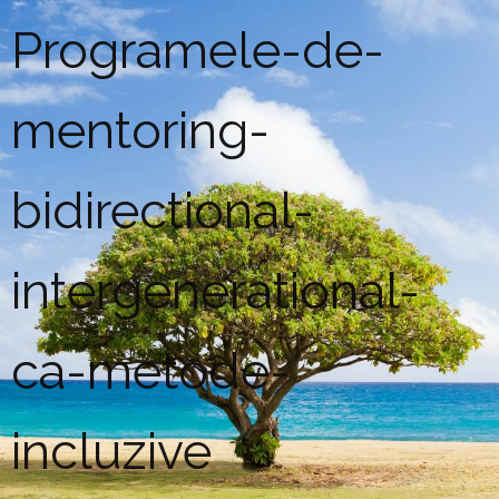
Programele-de-
mentoring-
bidirectional-
intergenerational-
ca-metode-
incluzive