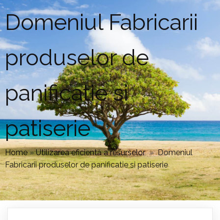
Domeniul Fabricarii
produselor de
panificatie si
patiserie
Home
»
Utilizarea eficientă a resurselor
»
Domeniul
Fabricarii produselor de panificatie si patiserie