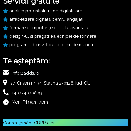
Servicii gratuite
analiza potențialului de digitalizare
alfabetizare digitală pentru angajați
formare competențe digitale avansate
design-ul și pregătirea echipei de formare
programe de învățare la locul de muncă
Te așteptăm:
info@adds.ro
str. Crișan nr. 34, Slatina 230126, jud. Olt
+40724070809
Mon-Fri 9am-7pm
Consimțământ GDPR
aici
.