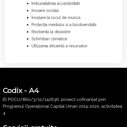
Imbunatatirea accesibilitatii
Inovare sociala
Învățare la locul de muncă
Protectia mediului si a biodiversitatii
Rezilienta la dezastre
Schimbari climatice
Utilizarea eficientă a resurselor
Codix - A4
ID POCU/860/3/12/142636, proiect cofinanțat prin
Programul Operațional Capital Uman 2014-2020, activitatea
4